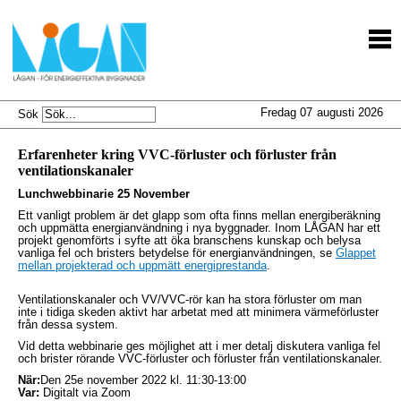
Fredag 07
augusti 2026
Sök
Erfarenheter kring VVC-förluster och förluster från
ventilationskanaler
Lunchwebbinarie 25 November
Ett vanligt problem är det glapp som ofta finns mellan energiberäkning
och uppmätta energianvändning i nya byggnader. Inom LÅGAN har ett
projekt genomförts i syfte att öka branschens kunskap och belysa
vanliga fel och bristers betydelse för energianvändningen, se
Glappet
mellan projekterad och uppmätt energiprestanda
.
Ventilationskanaler och VV/VVC-rör kan ha stora förluster om man
inte i tidiga skeden aktivt har arbetat med att minimera värmeförluster
från dessa system.
Vid detta webbinarie ges möjlighet att i mer detalj diskutera vanliga fel
och brister rörande VVC-förluster och förluster från ventilationskanaler.
När:
Den 25e november 2022 kl. 11:30-13:00
Var:
Digitalt via Zoom