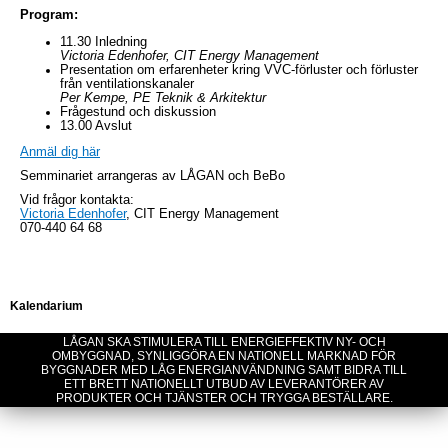
Program:
11.30 Inledning
Victoria Edenhofer, CIT Energy Management
Presentation om erfarenheter kring VVC-förluster och förluster
från ventilationskanaler
Per Kempe, PE Teknik & Arkitektur
Frågestund och diskussion
13.00 Avslut
Anmäl dig här
Semminariet arrangeras av LÅGAN och BeBo
Vid frågor kontakta:
Victoria Edenhofer
, CIT Energy Management
070-440 64 68
Kalendarium
LÅGAN SKA STIMULERA TILL ENERGIEFFEKTIV NY- OCH
OMBYGGNAD, SYNLIGGÖRA EN NATIONELL MARKNAD FÖR
BYGGNADER MED LÅG ENERGIANVÄNDNING SAMT BIDRA TILL
ETT BRETT NATIONELLT UTBUD AV LEVERANTÖRER AV
PRODUKTER OCH TJÄNSTER OCH TRYGGA BESTÄLLARE.