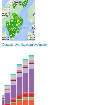
Databas över lågenergibyggnader