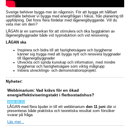
Sverige behöver bygga mer än någonsin. För att bygga ett hållbart
samhälle behöver vi bygga med energifrågan i fokus, från planering till
uppföljning. Det finns flera fördelar med lågenergibyggande. Vill du
veta mer om dem?
LÅGAN är en samverkan för att stimulera och öka byggtakten
av
lågenergibyggnader både vid nyproduktion och vid renovering.
LÅGAN ska
Inspirera och bidra till att fastighetsägare och byggherrar
känner sig trygga med att bygga nytt och renovera byggnader
till lågenergibyggnader
Utveckla och sprida kunskap och information, med mindre
byggherrar och fastighetsägare som viktig målgrupp
Initiera utvecklings- och demonstrationsprojekt.
Nyheter:
Webbinarium: Vad krävs för en ökad
energieffektiviseringstakt i flerbostadshus?
2026-05-21
LÅGAN med flera bjuder in till ett webbinarium
den 11 juni
där vi
presenteras både praktiska och teoretiska resultat som försöker
svarar på fråga.
Läs mer...