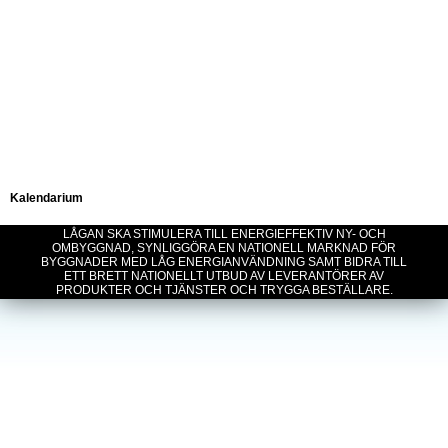
Kalendarium
LÅGAN SKA STIMULERA TILL ENERGIEFFEKTIV NY- OCH
OMBYGGNAD, SYNLIGGÖRA EN NATIONELL MARKNAD FÖR
BYGGNADER MED LÅG ENERGIANVÄNDNING SAMT BIDRA TILL
ETT BRETT NATIONELLT UTBUD AV LEVERANTÖRER AV
PRODUKTER OCH TJÄNSTER OCH TRYGGA BESTÄLLARE.