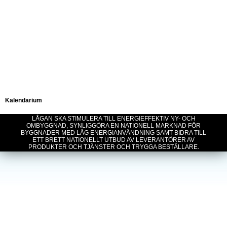
Kalendarium
LÅGAN SKA STIMULERA TILL ENERGIEFFEKTIV NY- OCH
OMBYGGNAD, SYNLIGGÖRA EN NATIONELL MARKNAD FÖR
BYGGNADER MED LÅG ENERGIANVÄNDNING SAMT BIDRA TILL
ETT BRETT NATIONELLT UTBUD AV LEVERANTÖRER AV
PRODUKTER OCH TJÄNSTER OCH TRYGGA BESTÄLLARE.