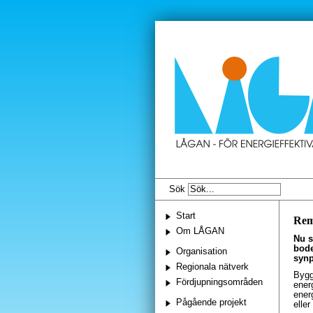
Sök
Start
Rem
Om LÅGAN
Nu s
bode
Organisation
synp
Regionala nätverk
Bygg
Fördjupningsområden
ener
ener
Pågående projekt
elle