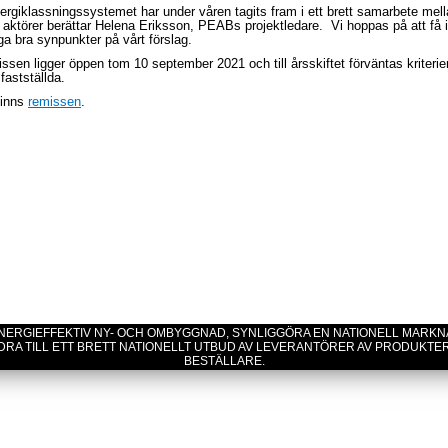
ergiklassningssystemet har under våren tagits fram i ett brett samarbete mel
a aktörer berättar Helena Eriksson, PEABs projektledare. Vi hoppas på att få 
a bra synpunkter på vårt förslag.
ssen ligger öppen tom 10 september 2021 och till årsskiftet förväntas kriterie
fastställda.
finns
remissen
.
 ENERGIEFFEKTIV NY- OCH OMBYGGNAD, SYNLIGGÖRA EN NATIONELL MARK
DRA TILL ETT BRETT NATIONELLT UTBUD AV LEVERANTÖRER AV PRODUKTE
BESTÄLLARE.