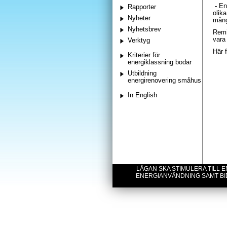
-
En
Rapporter
olik
Nyheter
mång
Nyhetsbrev
Remi
vara 
Verktyg
Här 
Kriterier för
energiklassning bodar
Utbildning
energirenovering småhus
In English
LÅGAN SKA STIMULERA TILL
ENERGIANVÄNDNING SAMT BI