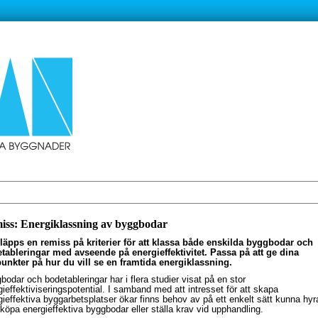
iss: Energiklassning av byggbodar
läpps en remiss på kriterier för att klassa både enskilda byggbodar och
tableringar med avseende på energieffektivitet. Passa på att ge dina
unkter på hur du vill se en framtida energiklassning.
bodar och bodetableringar har i flera studier visat på en stor
gieffektiviseringspotential. I samband med att intresset för att skapa
gieffektiva byggarbetsplatser ökar finns behov av på ett enkelt sätt kunna hyr
r köpa energieffektiva byggbodar eller ställa krav vid upphandling.