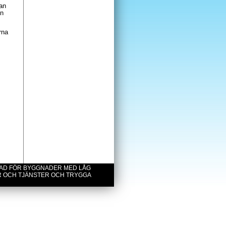
lan
in
rna
NAD FÖR BYGGNADER MED LÅG
R OCH TJÄNSTER OCH TRYGGA