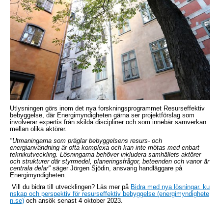
Utlysningen görs inom det nya forskningsprogrammet Resurseffektiv
bebyggelse, där Energimyndigheten gärna ser projektförslag som
involverar expertis från skilda discipliner och som innebär samverkan
mellan olika aktörer.
"Utmaningarna som präglar bebyggelsens resurs- och
energianvändning är ofta komplexa och kan inte mötas med enbart
teknikutveckling. Lösningarna behöver inkludera samhällets aktörer
och strukturer där styrmedel, planeringsfrågor, beteenden och vanor är
centrala delar"
säger Jörgen Sjödin, ansvarig handläggare på
Energimyndigheten.
Vill du bidra till utvecklingen? Läs mer på
Bidra med nya lösningar, ku
nskap och perspektiv för resurseffektiv bebyggelse (energimyndighete
n.se)
och ansök senast 4 oktober 2023.