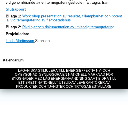
vid genomförande av en termograferingsstudie i fält tagits fram.
Slutrapport
Bilaga 1:
Work shop presentation av resultat, tillämpbarhet och potent
ial vid termografering av flerbostadshus
Bilaga 2:
Riktlinjer och dokumentation av utvändig termografering
Projektledare
Linda Martinsson
,Skanska
Kalendarium
LÅGAN SKA STIMULERA TILL ENERGIEFFEKTIV NY- OCH
OMBYGGNAD, SYNLIGGÖRA EN NATIONELL MARKNAD FÖR
BYGGNADER MED LÅG ENERGIANVÄNDNING SAMT BIDRA TILL
ETT BRETT NATIONELLT UTBUD AV LEVERANTÖRER AV
PRODUKTER OCH TJÄNSTER OCH TRYGGA BESTÄLLARE.