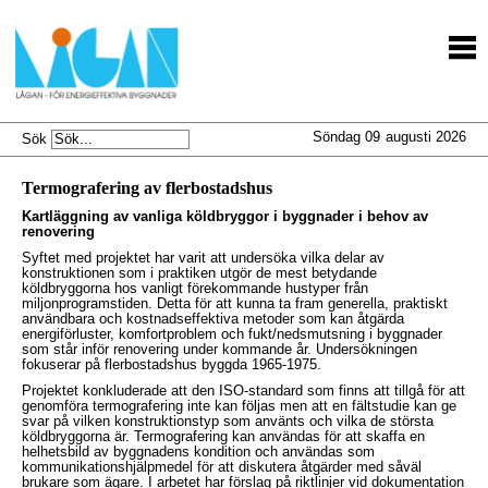
Söndag 09
augusti 2026
Sök
Termografering av flerbostadshus
Kartläggning av vanliga köldbryggor i byggnader i behov av
renovering
Syftet med projektet har varit att undersöka vilka delar av
konstruktionen som i praktiken utgör de mest betydande
köldbryggorna hos vanligt förekommande hustyper från
miljonprogramstiden. Detta för att kunna ta fram generella, praktiskt
användbara och kostnadseffektiva metoder som kan åt­gärda
energiförluster, komfortproblem och fukt/nedsmutsning i bygg­nader
som står inför renovering under kommande år. Undersökningen
fokuserar på flerbostadshus byggda 1965-1975.
Projektet konkluderade att den ISO-standard som finns att tillgå för att
genomföra termografering inte kan följas men att en fältstudie kan ge
svar på vilken konstruktionstyp som använts och vilka de största
köldbryggorna är. Termografering kan användas för att skaffa en
helhetsbild av byggnadens kondition och användas som
kommunikationshjälpmedel för att diskutera åtgärder med såväl
brukare som ägare. I arbetet har förslag på riktlinjer vid dokumentation