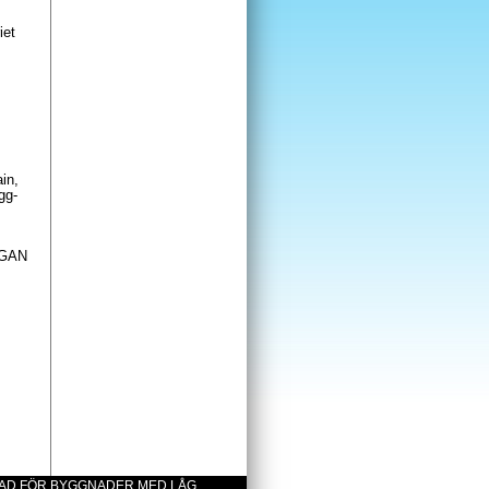
iet
ain,
gg-
ÅGAN
NAD FÖR BYGGNADER MED LÅG