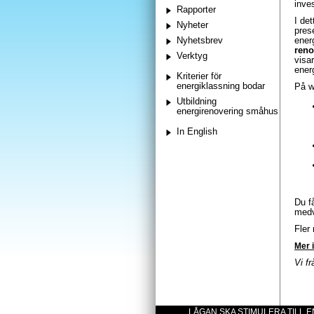
inve
Rapporter
I de
Nyheter
pres
Nyhetsbrev
ener
reno
Verktyg
visa
ener
Kriterier för
energiklassning bodar
På w
Utbildning
energirenovering småhus
In English
Du f
medv
Fler
Mer 
Vi f
LÅGAN SKA STIMULERA TILL