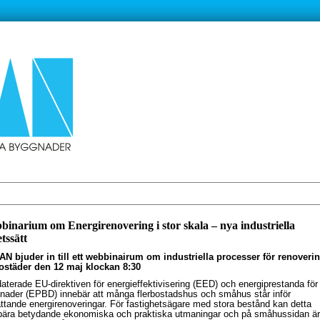
inarium om Energirenovering i stor skala – nya industriella
tssätt
N bjuder in till ett webbinairum om industriella processer för renoverin
ostäder den 12 maj klockan 8:30
aterade EU-direktiven för energieffektivisering (EED) och energiprestanda för
nader (EPBD) innebär att många flerbostadshus och småhus står inför
ttande energirenoveringar. För fastighetsägare med stora bestånd kan detta
bära betydande ekonomiska och praktiska utmaningar och på småhussidan är