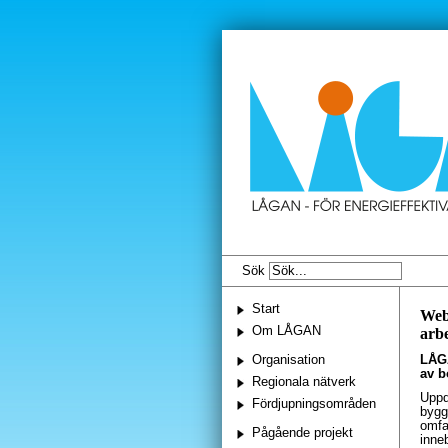
Sök
Start
Webb
Om LÅGAN
arbe
Organisation
LÅGA
av b
Regionala nätverk
Uppd
Fördjupningsområden
bygg
omfa
Pågående projekt
inne