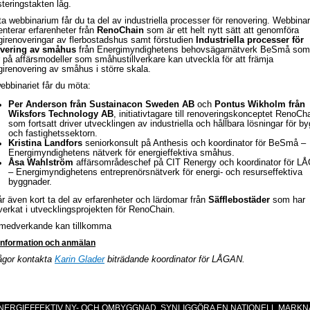
steringstakten låg.
tta webbinarium får du ta del av industriella processer för renovering. Webbinar
enterar erfarenheter från
RenoChain
som är ett helt nytt sätt att genomföra
girenoveringar av flerbostadshus samt förstudien
Industriella processer för
vering av småhus
från Energimyndighetens behovsägarnätverk BeSmå som
r på affärsmodeller som småhustillverkare kan utveckla för att främja
girenovering av småhus i större skala.
ebbinariet får du möta:
Per Anderson från Sustainacon Sweden AB
och
Pontus Wikholm från
Wiksfors Technology AB
, initiativtagare till renoveringskonceptet RenoCh
som fortsatt driver utvecklingen av industriella och hållbara lösningar för by
och fastighetssektorn.
Kristina Landfors
seniorkonsult på Anthesis och koordinator för BeSmå –
Energimyndighetens nätverk för energieffektiva småhus.
Åsa Wahlström
affärsområdeschef på CIT Renergy och koordinator för L
– Energimyndighetens entreprenörsnätverk för energi- och resurseffektiva
byggnader.
år även kort ta del av erfarenheter och lärdomar från
Säfflebostäder
som har
erkat i utvecklingsprojekten för
RenoChain.
 medverkande kan tillkomma
information och anmälan
rågor kontakta
Karin Glader
biträdande koordinator för LÅGAN.
 ENERGIEFFEKTIV NY- OCH OMBYGGNAD, SYNLIGGÖRA EN NATIONELL MARK