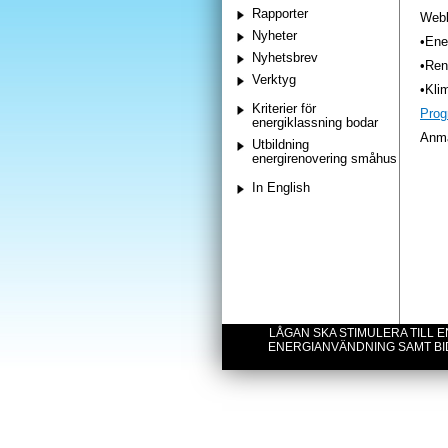
Rapporter
Webb
Nyheter
•Ene
Nyhetsbrev
•Ren
Verktyg
•Kli
Kriterier för
Prog
energiklassning bodar
Anmä
Utbildning
energirenovering småhus
In English
LÅGAN SKA STIMULERA TILL
ENERGIANVÄNDNING SAMT BI