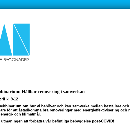
binarium: Hållbar renovering i samverkan
pril kl 9-12
webbinarium om hur vi behöver och kan samverka mellan beställare och
rare för att åstadkomma bra renoveringar med energieffektivisering och 
 energi- och klimatmål.
 utmaningen att förbättra vår befintliga bebyggelse post-COVID!