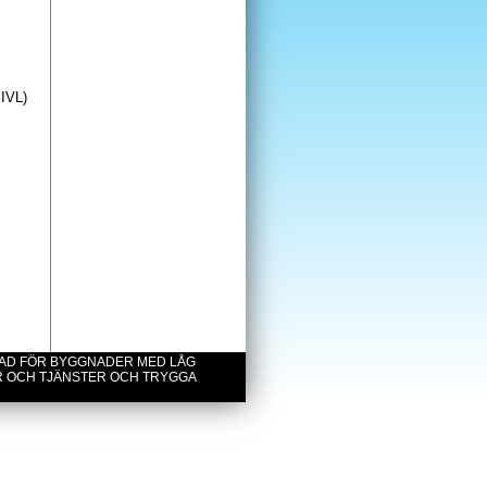
 IVL)
NAD FÖR BYGGNADER MED LÅG
R OCH TJÄNSTER OCH TRYGGA