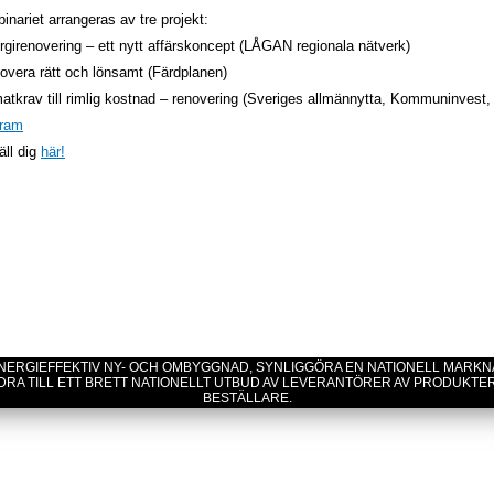
inariet arrangeras av tre projekt:
rgirenovering – ett nytt affärskoncept (LÅGAN regionala nätverk)
overa rätt och lönsamt (Färdplanen)
matkrav till rimlig kostnad – renovering (Sveriges allmännytta, Kommuninvest,
ram
ll dig
här!
 ENERGIEFFEKTIV NY- OCH OMBYGGNAD, SYNLIGGÖRA EN NATIONELL MARK
DRA TILL ETT BRETT NATIONELLT UTBUD AV LEVERANTÖRER AV PRODUKTE
BESTÄLLARE.