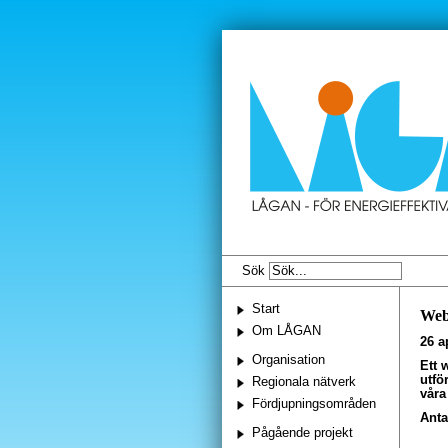
Sök
Start
Web
Om LÅGAN
26 a
Organisation
Ett 
utfö
Regionala nätverk
våra
Fördjupningsområden
Anta
Pågående projekt