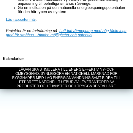
anpassning till befintliga småhus i Sverige.
Ge en indikation på den nationella energibesparingspotentialen
för den här typen av system.
Läs rapporten här
.
Projektet är en fortsättning på:
Luft-luftvärmepump med hög täcknings
grad för småhus - Hinder, möjligheter och potential
Kalendarium
LÅGAN SKA STIMULERA TILL ENERGIEFFEKTIV NY- OCH
OMBYGGNAD, SYNLIGGÖRA EN NATIONELL MARKNAD FÖR
BYGGNADER MED LÅG ENERGIANVÄNDNING SAMT BIDRA TILL
ETT BRETT NATIONELLT UTBUD AV LEVERANTÖRER AV
PRODUKTER OCH TJÄNSTER OCH TRYGGA BESTÄLLARE.