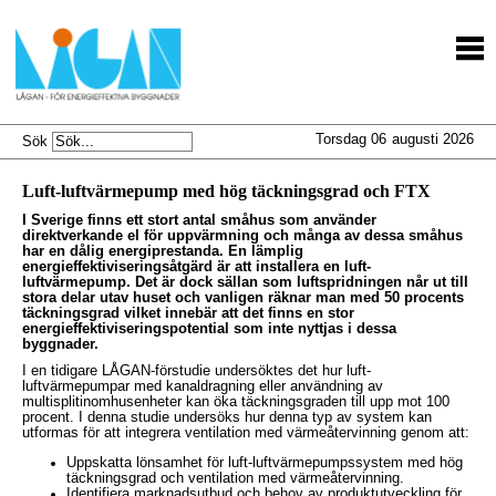
Torsdag 06
augusti 2026
Sök
Luft-luftvärmepump med hög täckningsgrad och FTX
I Sverige finns ett stort antal småhus som använder
direktverkande el för uppvärmning och många av dessa småhus
har en dålig energiprestanda. En lämplig
energieffektiviseringsåtgärd är att installera en luft-
luftvärmepump. Det är dock sällan som luftspridningen når ut till
stora delar utav huset och vanligen räknar man med 50 procents
täckningsgrad vilket innebär att det finns en stor
energieffektiviseringspotential som inte nyttjas i dessa
byggnader.
I en tidigare LÅGAN-förstudie undersöktes det hur luft-
luftvärmepumpar med kanaldragning eller användning av
multisplitinomhusenheter kan öka täckningsgraden till upp mot 100
procent. I denna studie undersöks hur denna typ av system kan
utformas för att integrera ventilation med värmeåtervinning genom att:
Uppskatta lönsamhet för luft-luftvärmepumpssystem med hög
täckningsgrad och ventilation med värmeåtervinning.
Identifiera marknadsutbud och behov av produktutveckling för