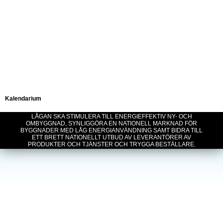
Kalendarium
LÅGAN SKA STIMULERA TILL ENERGIEFFEKTIV NY- OCH
OMBYGGNAD, SYNLIGGÖRA EN NATIONELL MARKNAD FÖR
BYGGNADER MED LÅG ENERGIANVÄNDNING SAMT BIDRA TILL
ETT BRETT NATIONELLT UTBUD AV LEVERANTÖRER AV
PRODUKTER OCH TJÄNSTER OCH TRYGGA BESTÄLLARE.